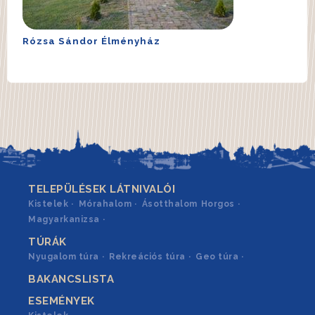
Rózsa Sándor Élményház
TELEPÜLÉSEK LÁTNIVALÓI
Kistelek
Mórahalom
Ásotthalom
Horgos
Magyarkanizsa
TÚRÁK
Nyugalom túra
Rekreációs túra
Geo túra
BAKANCSLISTA
ESEMÉNYEK