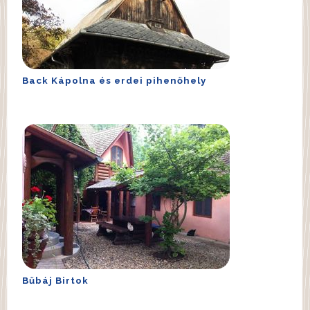
Back Kápolna és erdei pihenőhely
Bűbáj Birtok