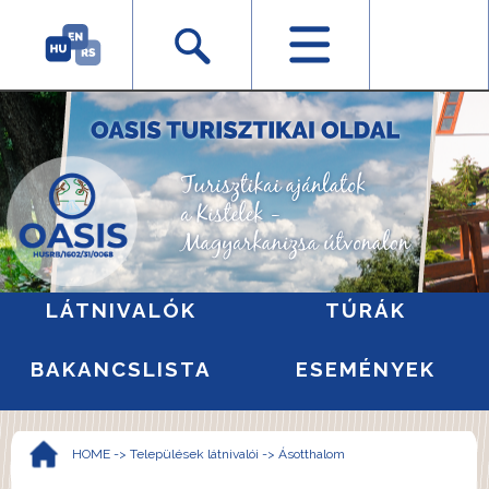
LÁTNIVALÓK
TÚRÁK
BAKANCSLISTA
ESEMÉNYEK
HOME
->
Települések látnivalói
->
Ásotthalom